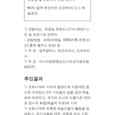
◾3개 (광주-취안저우-요코하마) 도시 예
술공연
❍ 관람대상 : 한중일 문화도시(’14~20년) 시
민 및 유관기관 관계자
– 관람방법 : 유튜브(메일, SNS[카톡,위쳇,라
인] 통한 웹주소 전송) 등
❍ 주 최 : 광주광역시, 취안저우시, 요코하마
시
❍ 주 관 : 아시아문화중심도시조성지원포럼
(ACCF)
추진결과
❍ 코로나19의 지속적 발생으로 이동제한 등
으로 지쳐있는 3국 시민들의 삶을 공연 예술
로써 위로하고, 국가와 도시의 아름다운 연대
로 정서적 화합(예술적 치유)에 기여
❍ 코로나19로 위축된 예술인들의 활동을 장
려하고, 위기극복에 대한 ‘공동체 의식 고취’