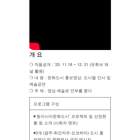
개 요
❍ 작품공개 : ’20. 11.18 ~ 12. 31 (유튜브 채
널 활용)
❍ 내 용 : 문화도시 홍보영상, 도시별 인사 및
예술공연
❍ 주 제 : 영상 예술로 안부를 묻다
프로그램 구성
◾‘동아시아문화도시’ 프로젝트 및 선정현
황 등 소개 (사회자 멘트)
◾3개 (광주-취안저우-요코하마) 도시 홍
보영상 및 문화부서 국장 메시지