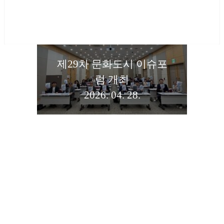
제29차 문화도시 이슈포
럼 개최
2026. 04. 28.
광주
문화
아시
인 송
아문
2027
년포
화중
연차
럼 개
심도
별 실
최
시