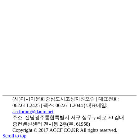
시계
2025.
3.0
획 수
12.
시대
립 자
18.
로 도
문회
약
의
국회
2025.
토론
11.
회 개
10.
최
2025.
11.
(사)아시아문화중심도시조성지원포럼 | 대표전화:
28.
062.611.2425 | 팩스: 062.611.2044 | 대표메일:
accforum@daum.net
주소: 전남광주통합특별시 서구 상무누리로 30 김대
중컨벤션센터 전시동 2층(우, 61958)
Copyright © 2017 ACCF.CO.KR All rights reserved.
Scroll to top