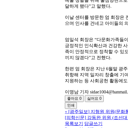
예술 창달을 위해 물심양면으로
달하게 됐다”고 말했다.
이날 센터를 방문한 엄 회장은 
으며 인사를 건네고 아이들의 의
엄일석 회장은 “다문화가족들이
긍정적인 인식확산과 건강한 사
족이 안정적으로 정착할 수 있도
끼지 않겠다”고 전했다.
한편 엄 회장은 지난 6월말 광
취항해 지역 일자리 창출에 기
지원하는 등 사회공헌 활동에도
이명남 기자 sidae1004@hanmail.
좋아요
0
싫어요
0
인쇄
«
[광주일보] 지형원 위원(문화통
[의학신문] 강동완 위원 (조선대
목록보기
답글쓰기