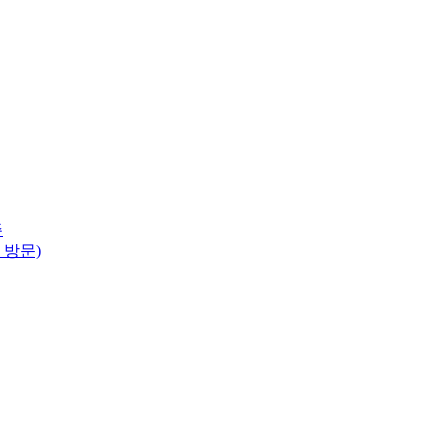
주
 방문)