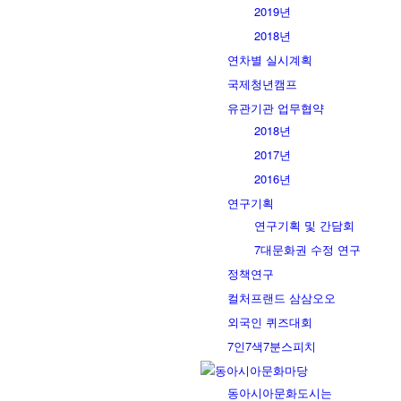
2019년
2018년
연차별 실시계획
국제청년캠프
유관기관 업무협약
2018년
2017년
2016년
연구기획
연구기획 및 간담회
7대문화권 수정 연구
정책연구
컬처프랜드 삼삼오오
외국인 퀴즈대회
7인7색7분스피치
동아시아문화마당
동아시아문화도시는