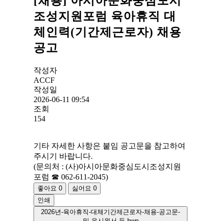
[채용] 아시아문화중심도시
조성지원포럼 육아휴직 대
체인력(기간제근로자) 채용
공고
작성자
ACCF
작성일
2026-06-11 09:54
조회
154
기타 자세한 사항은 붙임 공고문을 참고하여
주시기 바랍니다.
(문의처 : (사)아시아문화중심도시조성지원
포럼 ☎ 062-611-2045)
좋아요
0
싫어요
0
인쇄
2026년-육아휴직-대체기간제근로자-채용-공고문-
및-응시원서-등.hwp