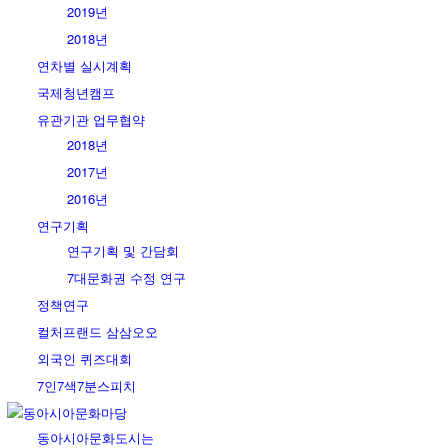
2019년
2018년
연차별 실시계획
국제청년캠프
유관기관 업무협약
2018년
2017년
2016년
연구기획
연구기획 및 간담회
7대문화권 수정 연구
정책연구
컬처프랜드 삼삼오오
외국인 퀴즈대회
7인7색7분스피치
동아시아문화마당
동아시아문화도시는